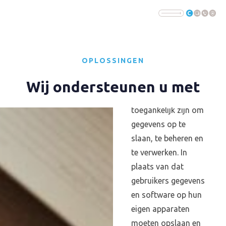
De Cloud verwijst
De Cloud verwijst
OPLOSSINGEN
naar een netwerk
naar een netwerk
van externe servers
van externe servers
Wij ondersteunen u met
die via het internet
die via het internet
toegankelijk zijn om
toegankelijk zijn om
gegevens op te
gegevens op te
slaan, te beheren en
slaan, te beheren en
te verwerken. In
te verwerken. In
plaats van dat
plaats van dat
gebruikers gegevens
gebruikers gegevens
en software op hun
en software op hun
eigen apparaten
eigen apparaten
moeten opslaan en
moeten opslaan en