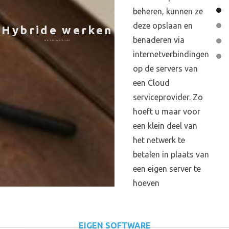
beheren, kunnen ze
beheren, kunnen ze
deze opslaan en
deze opslaan en
Hybride werken
Hybride werken
benaderen via
benaderen via
Werken op afstand
Werken op afstand
internetverbindingen
internetverbindingen
op de servers van
op de servers van
een Cloud
een Cloud
serviceprovider. Zo
serviceprovider. Zo
hoeft u maar voor
hoeft u maar voor
een klein deel van
een klein deel van
het netwerk te
het netwerk te
betalen in plaats van
betalen in plaats van
een eigen server te
een eigen server te
hoeven
hoeven
onderhouden.
onderhouden.
EIGEN SOFTWARE