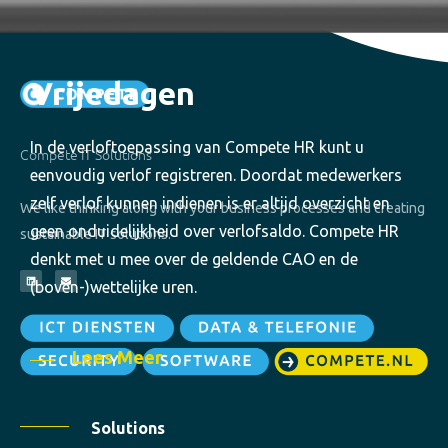
Vrijedagen
In de verloftoepassing van Compete HR kunt u
Compete IT Solutions
eenvoudig verlof registreren. Doordat medewerkers
zelf verlof kunnen indienen is er altijd overzicht en
We like thinking along with your business processes and creating
geen onduidelijkheid over verlofsaldo. Compete HR
sustainable IT solutions.
denkt met u mee over de geldende CAO en de
(boven-)wettelijke uren.
Lees Meer
Solutions