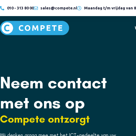
010 - 313 80 00
sales@compete.nl
Maandag t/m vrijdag van 8:
Hybride
Cloud
werken
oplossingen
LEES MEER
LEES MEER
Neem contact
Hybride
Cloud
werken
oplossingen
met ons op
Compete ontzorgt
LEES MEER
LEES MEER
Wij denken graag mee met het ICT-gedeelte van uw