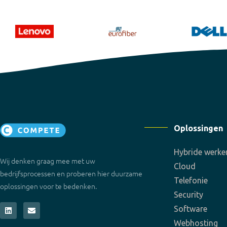
Oplossingen
Hybride werke
Wij denken graag mee met uw
Cloud
bedrijfsprocessen en proberen hier duurzame
Telefonie
oplossingen voor te bedenken.
Security
Software
Webhosting