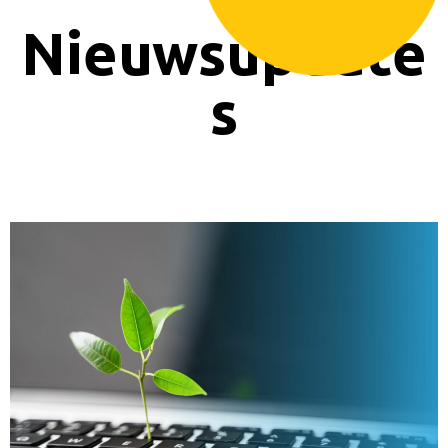
Nieuwsupdate
s