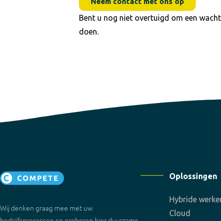
Neem contact met ons op
Bent u nog niet overtuigd om een wach
doen.
Oplossingen
Hybride werke
Wij denken graag mee met uw
Cloud
bedrijfsprocessen en proberen hier duurzame