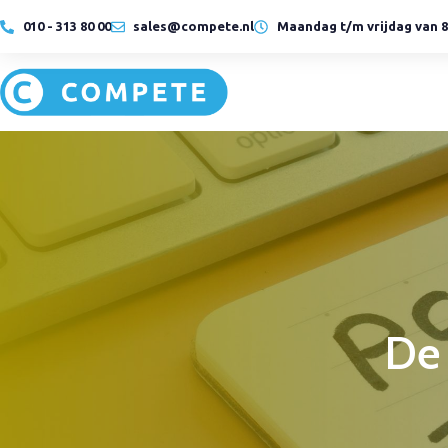
010 - 313 80 00
sales@compete.nl
Maandag t/m vrijdag van 8:
Hybride
Cloud
werken
oplossingen
LEES MEER
LEES MEER
Hybride
Cloud
werken
oplossingen
De 
LEES MEER
LEES MEER