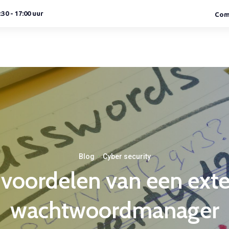
30 - 17:00 uur
Com
Welkom
Oplossingen
Klantcases
Software
Telefonie
Security
LEES MEER
LEES MEER
Telefonie
Security
Blog
·
Cyber security
voordelen van een ext
wachtwoordmanager
LEES MEER
LEES MEER