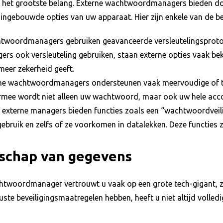
n het grootste belang. Externe wachtwoordmanagers bieden 
e ingebouwde opties van uw apparaat. Hier zijn enkele van de be
wachtwoordmanagers gebruiken geavanceerde versleutelingspro
s ook versleuteling gebruiken, staan externe opties vaak b
meer zekerheid geeft.
erne wachtwoordmanagers ondersteunen vaak meervoudige of t
iermee wordt niet alleen uw wachtwoord, maar ook uw hele acc
 externe managers bieden functies zoals een “wachtwoordveili
ruik en zelfs of ze voorkomen in datalekken. Deze functies z
rschap van gegevens
chtwoordmanager vertrouwt u vaak op een grote tech-gigant, 
uste beveiligingsmaatregelen hebben, heeft u niet altijd volle