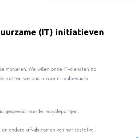
uurzame (IT) initiatieven
nde manieren. We willen onze IT-diensten zo
en zetten we ons in voor
milieubewuste
ia gespecialiseerde recyclepartijen.
n en andere afvalstromen van het restafval.
ark
, wat bijdraagt aan schonere lucht in