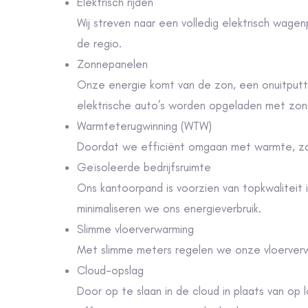
Onze energie komt van de zon, een onuitputte
elektrische auto’s worden opgeladen
met
zon
Warmteterugwinning (WTW)
Doordat we e
fficiënt omgaan met warmte, zor
Geïsoleerde bedrijfsruimte
Ons kantoorpand is voorzien van topkwaliteit 
minimaliseren we ons energieverbruik.
Slimme vloerverwarming
Met slimme meters regelen we onze vloerverw
Cloud-opslag
Door op te slaan in de cloud in plaats van op l
efficiënter, wat materiaalgebruik en energieve