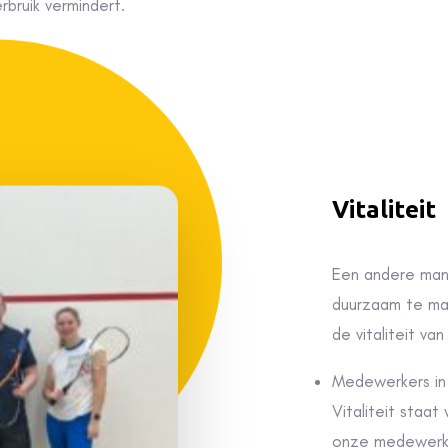
Vitaliteit
Een andere mani
duurzaam te mak
de vitaliteit v
Medewerkers in
Vitaliteit staa
onze medewerke
hebben we een 
Compete competi
zoals squashen