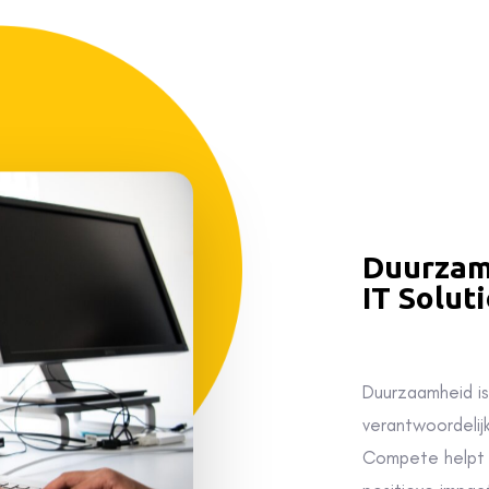
Duurzam
IT Solut
Duurzaamheid is
verantwoordelij
Compete helpt 
positieve impac
energieverbrui
hardware: wij o
duurzame doelen