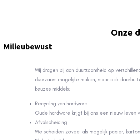
Onze d
Milieubewust
Wij dragen bij aan duurzaamheid op verschille
duurzaam mogelijke maken, maar ook daarbuit
keuzes middels:
Recycling van hardware
Oude hardware krijgt bij ons een nieuw leven v
Afvalscheiding
We scheiden zoveel als mogelijk papier, karto
Elektrisch rijden
Wij streven naar een
volledig elektrisch
wagenp
de regio.
Zonnepanelen