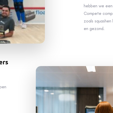
en gezond.
ers
bben
n