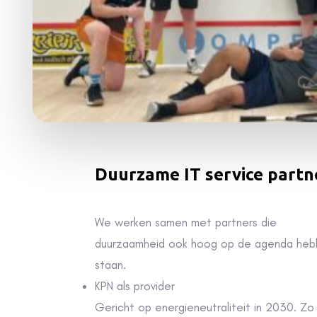
Duurzame IT service partn
We werken samen met partners die
duurzaamheid ook hoog op de agenda he
staa
n.
KPN als provider
Gericht op energieneutraliteit in 2030. Zo
werken ze aan het terugdringen van
energieverbruik, het hergebruiken van
materialen (circulariteit) en het vermindere