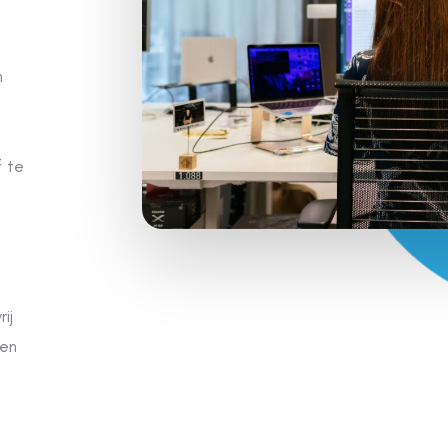
 te
ij
men