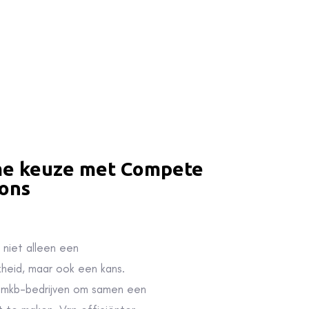
e keuze met Compete
ions
 niet alleen een
kheid, maar ook een kans.
mkb-bedrijven om samen een
t te maken. Van efficiënter
k tot verantwoord omgaan met
ndersteunen u graag bij uw
, zowel op het gebied van IT,