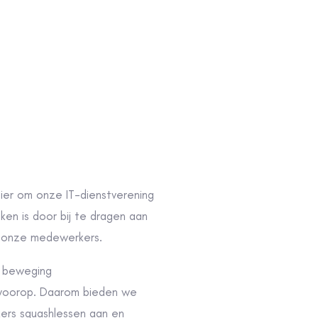
er om onze IT-dienstverening
en is door bij te dragen aan
an onze medewerkers.
 beweging
t voorop. Daarom bieden we
rs squashlessen aan en
heuse wisseltrofee voor onze
tie. Sportieve activiteiten
 houden onze medewerkers fit