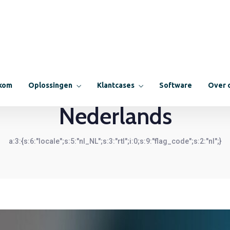
30 - 17:00 uur
Com
Welkom
Oplossingen
Klantcases
Software
Telefonie
Security
Nederlands
LEES MEER
LEES MEER
a:3:{s:6:"locale";s:5:"nl_NL";s:3:"rtl";i:0;s:9:"flag_code";s:2:"nl";}
Telefonie
Security
LEES MEER
LEES MEER