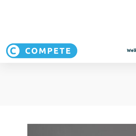
010 - 313 80 00
sales@compete.nl
Maandag t/m vrijdag van 8:
Hybride
Cloud
werken
oplossingen
LEES MEER
LEES MEER
Hybride
Cloud
werken
oplossingen
LEES MEER
LEES MEER