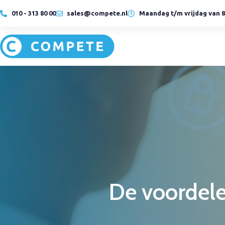
010 - 313 80 00
sales@compete.nl
Maandag t/m vrijdag van 8:
Hybride
Cloud
werken
oplossingen
LEES MEER
LEES MEER
Hybride
Cloud
werken
oplossingen
De voordele
LEES MEER
LEES MEER